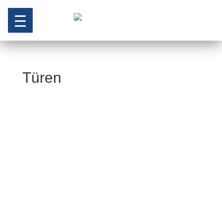
Türen
teuto
Bauelemente GmbH
Gewerbering 4
D-49509 Recke
✆
+49 (0)5453 91 90 30
✉
info@teuto-tueren.de
IMPRESSUM